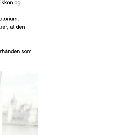
tikken og 
atorium.
rer, at den 
terhånden som 