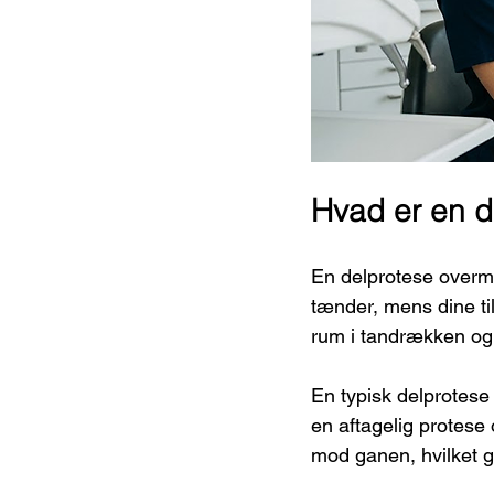
Hvad er en d
En delprotese overmu
tænder, mens dine t
rum i tandrækken og 
En typisk delprotese
en aftagelig protese
mod ganen, hvilket gi