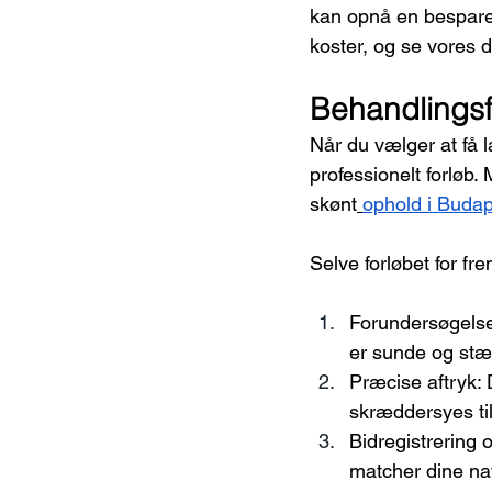
kan opnå en besparel
koster, og se vores d
Behandlingsfor
Når du vælger at få l
professionelt forløb
skønt
ophold i Buda
Selve forløbet for fr
Forundersøgelse 
er sunde og stær
Præcise aftryk: 
skræddersyes ti
Bidregistrering o
matcher dine nat