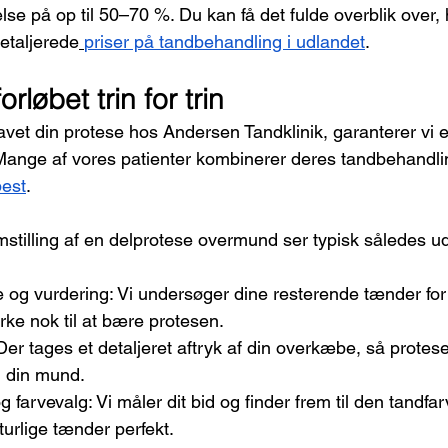
se på op til 50–70 %. Du kan få det fulde overblik over, 
etaljerede
priser på tandbehandling i udlandet
.
løbet trin for trin
avet din protese hos Andersen Tandklinik, garanterer vi et
. Mange af vores patienter kombinerer deres tandbehandl
pest
.
emstilling af en delprotese overmund ser typisk således u
og vurdering: Vi undersøger dine resterende tænder for a
ke nok til at bære protesen.
Der tages et detaljeret aftryk af din overkæbe, så protes
l din mund.
g farvevalg: Vi måler dit bid og finder frem til den tandfar
urlige tænder perfekt.