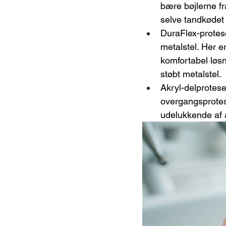
bære bøjlerne fr
selve tandkøde
DuraFlex-protese:
metalstel. Her e
komfortabel løs
støbt metalstel.
Akryl-delprotese
overgangsprotese
udelukkende af a