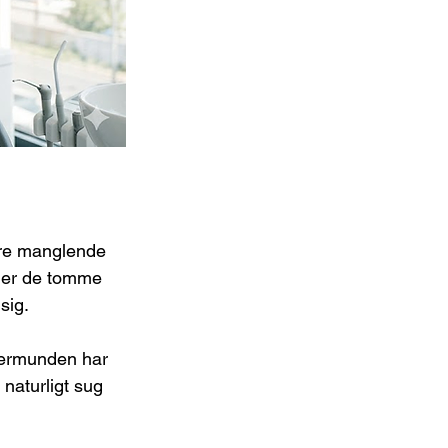
ere manglende 
der de tomme 
sig.
vermunden har 
naturligt sug 