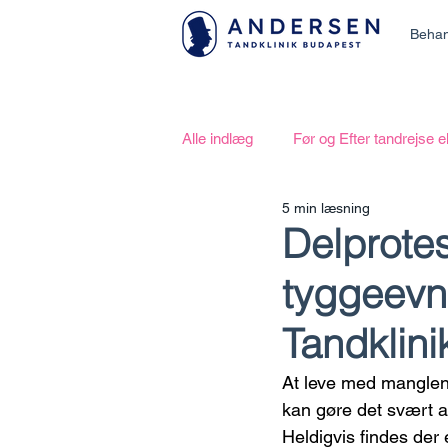
Behan
Alle indlæg
Før og Efter tandrejse 
5 min læsning
Delprote
tyggeevn
Tandklini
At leve med manglen
kan gøre det svært at
Heldigvis findes der 