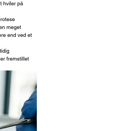
 hviler på 
protese 
 en meget 
ere end ved et 
idig 
 fremstillet 