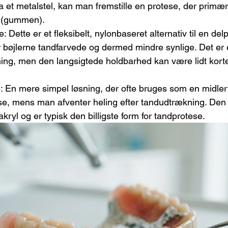
a et metalstel, kan man fremstille en protese, der primært
t (gummen).
 Dette er et fleksibelt, nylonbaseret alternativ til en del
r bøjlerne tandfarvede og dermed mindre synlige. Det er
ning, men den langsigtede holdbarhed kan være lidt kort
: En mere simpel løsning, der ofte bruges som en midlert
, mens man afventer heling efter tandudtrækning. Den er
kryl og er typisk den billigste form for tandprotese.