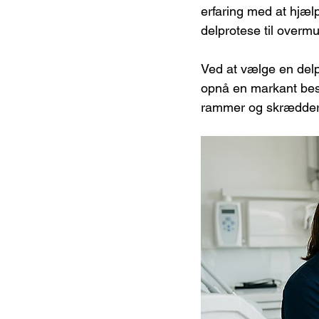
erfaring med at hjæl
delprotese til overm
Ved at vælge en delp
opnå en markant besp
rammer og skrædders