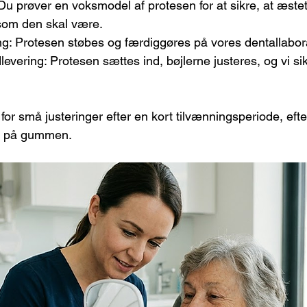
 Du prøver en voksmodel af protesen for at sikre, at æste
som den skal være.
ng: Protesen støbes og færdiggøres på vores dentallabor
levering: Protesen sættes ind, bøjlerne justeres, og vi sik
or små justeringer efter en kort tilvænningsperiode, ef
g" på gummen.