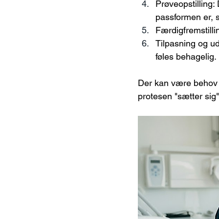
Prøveopstilling:
passformen er, 
Færdigfremstilli
Tilpasning og ud
føles behagelig.
Der kan være behov f
protesen "sætter si