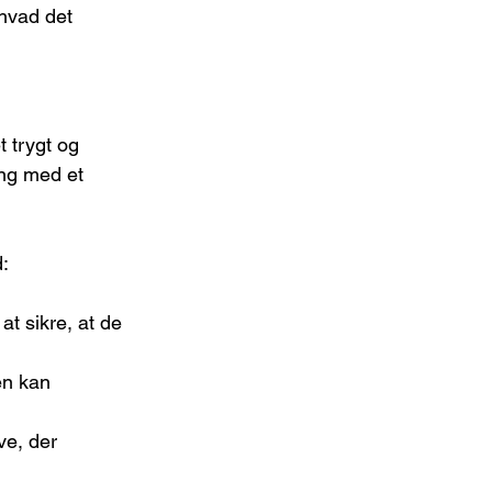
hvad det 
 trygt og 
ing med et 
d:
t sikre, at de 
en kan 
ve, der 