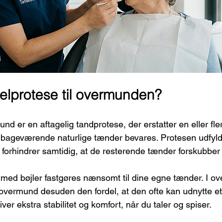
elprotese til overmunden?
nd er en aftagelig tandprotese, der erstatter en eller fl
ilbageværende naturlige tænder bevares. Protesen udfyl
forhindrer samtidig, at de resterende tænder forskubber 
 med bøjler fastgøres nænsomt til dine egne tænder. I o
 overmund desuden den fordel, at den ofte kan udnytte et 
ver ekstra stabilitet og komfort, når du taler og spiser.