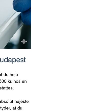
Budapest
f de høje 
00 kr. hos en 
stattes.
absolut højeste 
tyder, at du 