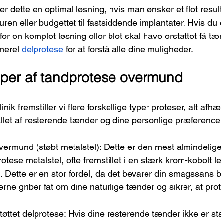
er dette en optimal løsning, hvis man ønsker et flot resu
ren eller budgettet til fastsiddende implantater. Hvis du e
for en komplet løsning eller blot skal have erstattet få t
nerel
delprotese
 for at forstå alle dine muligheder.
typer af tandprotese overmund
k fremstiller vi flere forskellige typer proteser, alt afhæ
let af resterende tænder og dine personlige præferencer
vermund (støbt metalstel): Dette er den mest almindelig
otese metalstel, ofte fremstillet i en stærk krom-kobolt le
. Dette er en stor fordel, da det bevarer din smagssans 
lerne griber fat om dine naturlige tænder og sikrer, at pro
tøttet delprotese: Hvis dine resterende tænder ikke er stæ