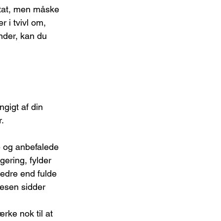
ltat, men måske 
r i tvivl om, 
ænder, kan du 
ngigt af din 
.
e og anbefalede 
gering, fylder 
bedre end fulde 
tesen sidder 
rke nok til at 