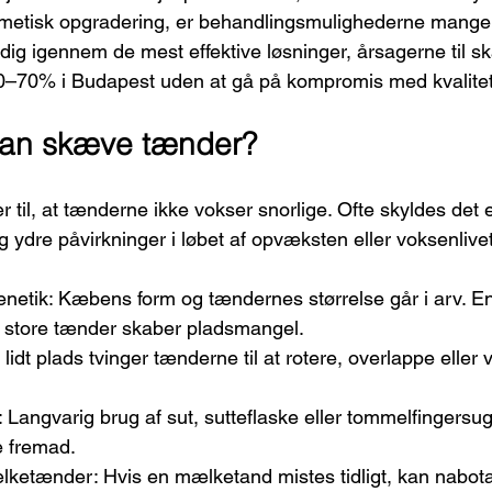
metisk opgradering, er behandlingsmulighederne mange. 
 dig igennem de mest effektive løsninger, årsagerne til 
0–70% i Budapest uden at gå på kompromis med kvalite
man skæve tænder?
 til, at tænderne ikke vokser snorlige. Ofte skyldes det
og ydre påvirkninger i løbet af opvæksten eller voksenlivet
netik: Kæbens form og tændernes størrelse går i arv. En
store tænder skaber pladsmangel.
r lidt plads tvinger tænderne til at rotere, overlappe eller
Langvarig brug af sut, sutteflaske eller tommelfingersug
e fremad.
mælketænder: Hvis en mælketand mistes tidligt, kan nabo