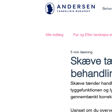
Behan
Alle indlæg
Før og Efter tandrejse 
5 min læsning
Skæve tæ
behandli
Skæve tænder handler
tyggefunktionen og ly
gennemtænkt korrektio
Uanset om du overvej