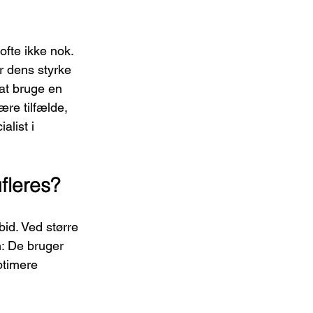
fte ikke nok. 
r dens styrke 
at bruge en 
ære tilfælde, 
alist i 
fleres?
bid. Ved større 
: De bruger 
ptimere 