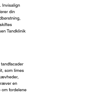
Invisalign 
ører din 
dbørstning, 
kiftes 
en Tandklinik 
 tandfacader 
it, som limes 
skævheder, 
kræver en 
e om fordelene 