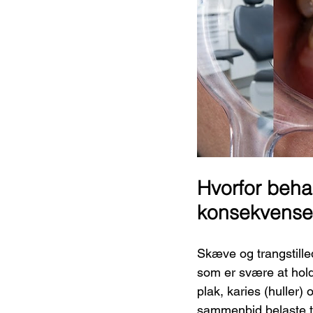
Hvorfor beh
konsekvense
Skæve og trangstille
som er svære at hold
plak, karies (hulle
sammenbid belaste t