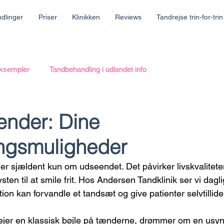
dlinger
Priser
Klinikken
Reviews
Tandrejse trin-for-trin
eksempler
Tandbehandling i udlandet info
nder: Dine
ngsmuligheder
 sjældent kun om udseendet. Det påvirker livskvalitete
sten til at smile frit. Hos Andersen Tandklinik ser vi dagl
n kan forvandle et tandsæt og give patienter selvtilliden
er en klassisk bøjle på tænderne, drømmer om en usynlig