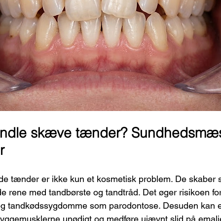
andle skæve tænder? Sundhedsmæs
r
de tænder er ikke kun et kosmetisk problem. De skaber 
e rene med tandbørste og tandtråd. Det øger risikoen fo
r) og tandkødssygdomme som parodontose. Desuden kan e
yggemusklerne unødigt og medføre ujævnt slid på emalj