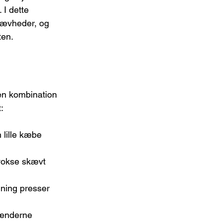
I dette 
skævheder, og 
ten.
 en kombination 
:
 lille kæbe 
 vokse skævt 
ning presser 
tænderne 