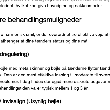
eddet, hvilket kan give hovedpine og nakkesmerter.
re behandlingsmuligheder
 harmonisk smil, er der overordnet tre effektive veje at 
, afhænger af dine tænders status og dine mål.
ndregulering)
bøjle med metalskinner og bøjle på tænderne flytter tæn
ryk. Den er den mest effektive løsning til moderate til sv
oblemer. I dag findes der også mere diskrete udgaver m
handlingstiden varer typisk mellem 1 og 3 år.
/ Invisalign (Usynlig bøjle)