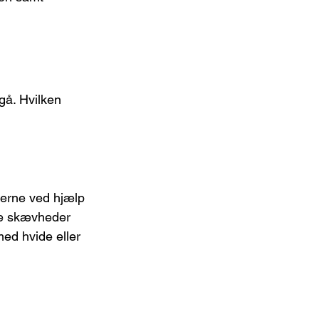
gå. Hvilken 
derne ved hjælp 
ære skævheder 
ed hvide eller 