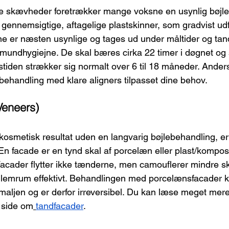
e skævheder foretrækker mange voksne en usynlig bøjle. 
 gennemsigtige, aftagelige plastskinner, som gradvist udf
ne er næsten usynlige og tages ud under måltider og tan
 mundhygiejne. De skal bæres cirka 22 timer i døgnet og s
tiden strækker sig normalt over 6 til 18 måneder. Anders
 behandling med klare aligners tilpasset dine behov.
Veneers)
 kosmetisk resultat uden en langvarig bøjlebehandling, er
En facade er en tynd skal af porcelæn eller plast/kompos
Facader flytter ikke tænderne, men camouflerer mindre 
llemrum effektivt. Behandlingen med porcelænsfacader 
emaljen og er derfor irreversibel. Du kan læse meget mer
 side om
tandfacader
.