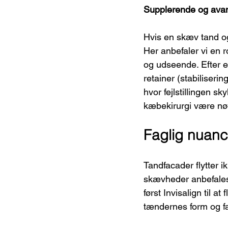
Supplerende og avan
Hvis en skæv tand ogs
Her anbefaler vi en 
og udseende. Efter e
retainer (stabiliserin
hvor fejlstillingen sk
kæbekirurgi være nø
Faglig nuanc
Tandfacader flytter i
skævheder anbefales 
først Invisalign til a
tændernes form og f