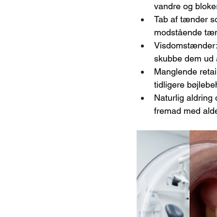
vandre og bloker
Tab af tænder so
modstående tænde
Visdomstænder: 
skubbe dem ud af
Manglende retain
tidligere bøjleb
Naturlig aldring
fremad med alde