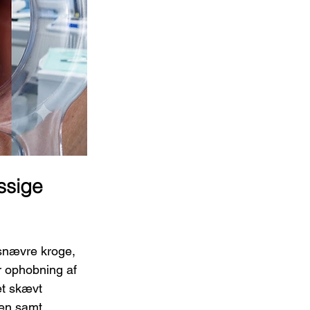
sige 
snævre kroge, 
r ophobning af 
t skævt 
en samt 