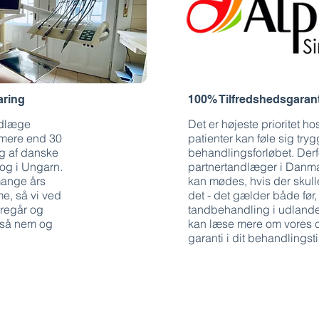
aring
100% Tilfredshedsgarant
andlæge
Det er højeste prioritet ho
 mere end 30
patienter kan føle sig tr
g af danske
behandlingsforløbet. Derf
 og i Ungarn.
partnertandlæger i Danmar
mange års
kan mødes, hvis der skull
me, så vi ved
det - det gælder både før,
oregår og
tandbehandling i udlandet 
r så nem og
kan læse mere om vores 
garanti i dit behandlingst