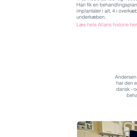
Han fik en behandlingspla
implantater i alt, 4 i overkæ
underkæben.
Læs hele Allans historie her
Andersen 
har den e
dansk - o
beha