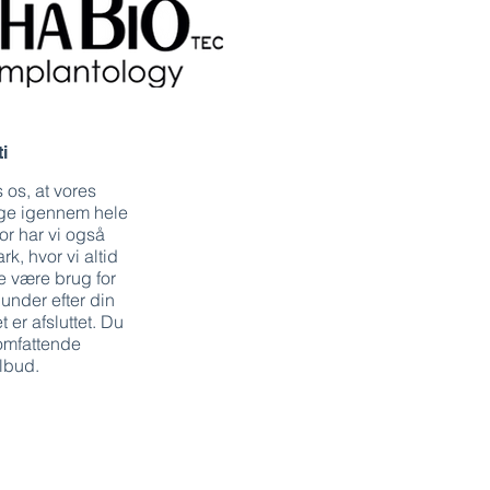
i
s os, at vores
ygge igennem hele
or har vi også
k, hvor vi altid
e være brug for
 under efter din
er afsluttet. Du
omfattende
ilbud.