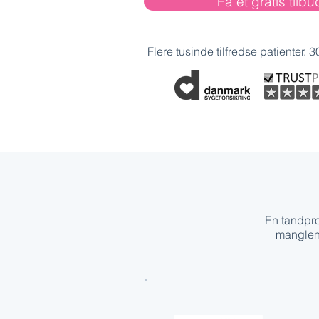
Få et gratis tilbu
Flere tusinde tilfredse patienter. 3
En tandpro
manglend