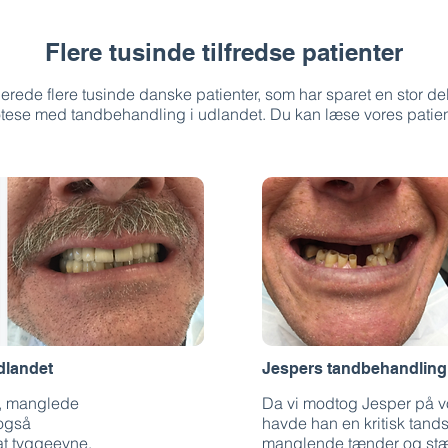
Flere tusinde tilfredse patienter
lerede flere tusinde danske patienter, som har sparet en stor del
tese med tandbehandling i udlandet. Du kan læse vores patient
dlandet
Jespers tandbehandling 
ik, manglede
Da vi modtog Jesper på vo
 også
havde han en kritisk tand
t tyggeevne.
manglende tænder og stæ