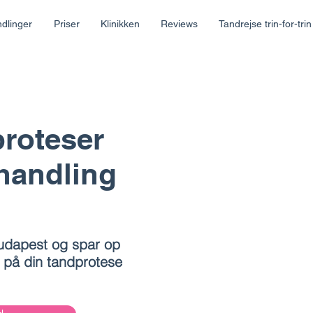
dlinger
Priser
Klinikken
Reviews
Tandrejse trin-for-trin
proteser
handling
Budapest og spar op
r på din tandprotese