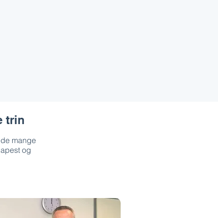
 trin
erede mange
udapest og
3