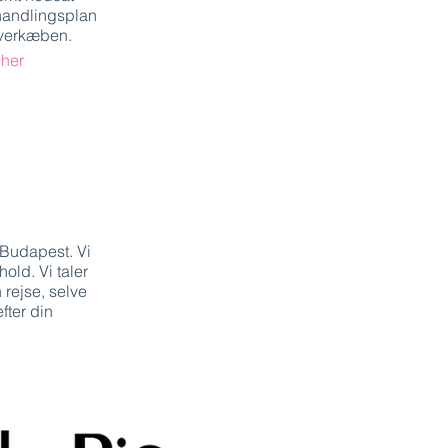
handlingsplan
overkæben.
 her
 Budapest. Vi
old. Vi taler
rejse, selve
fter din