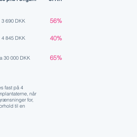
56%
3 690 DKK
40%
4 845 DKK
65%
ra 30 000 DKK
s fast på 4
implantaterne, når
rænsninger for,
rhold til en