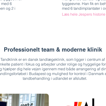
n med 6
tyggeevne. Han fik en be
ben og 2 i
med 6 tandimplantater i 
Læs hele Jespers historie
Professionelt team & moderne klinik
Tandklinik er en dansk tandlægeklinik, som ligger i centrum af
nkelte patient i fokus og arbejder under rolige og hyggelige forh
g hjælper dig hele vejen igennem med både arrangering af din 
ndlingsforløbet i Budapest og mulighed for kontrol i Danmark e
tandbehandling i udlandet er afsluttet.