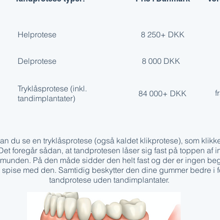
Helprotese
8 250+ DKK
Delprotese
8 000 DKK
Tryklåsprotese (inkl.
f
84 000+ DKK
tandimplantater)
n du se en tryklåsprotese (også kaldet klikprotese), som klikke
 Det foregår sådan, at tandprotesen låser sig fast på toppen af 
 munden. På den måde sidder den helt fast og der er ingen beg
spise med den. Samtidig beskytter den dine gummer bedre i fo
tandprotese uden tandimplantater.