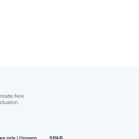
tatte flere
ituation,
es pris i Ungarn
SPAR