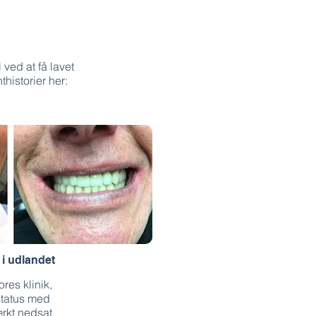
 ved at få lavet
historier her:
i udlandet
res klinik,
status med
rkt nedsat