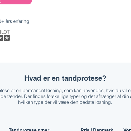
d
0+ års erfaring
Hvad er en tandprotese?
tese er en permanent løsning, som kan anvendes, hvis du vil ers
e tænder. Der findes forskellige typer og det afhænger af din s
hvilken type der vil være den bedste løsning.
Tandprotese typer:
Pris i Danmark
Vor