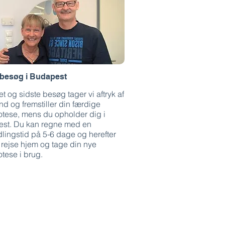
besøg i Budapest
et og sidste besøg tager vi aftryk af
d og fremstiller din færdige
otese, mens du opholder dig i
st. Du kan regne med en
lingstid på 5-6 dage og herefter
 rejse hjem og tage din nye
otese i brug.