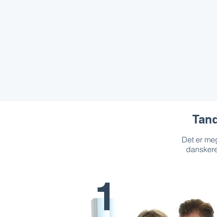
Tand
Det er meg
danskere,
1