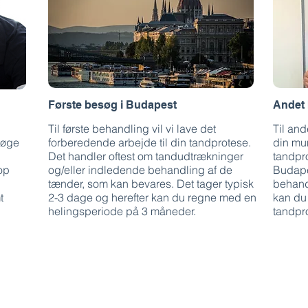
Første besøg i Budapest
Andet 
Til første behandling vil vi lave det
Til and
søge
forberedende arbejde til din tandprotese.
din mun
Det handler oftest om tandudtrækninger
tandpr
op
og/eller indledende behandling af de
Budape
tænder, som kan bevares. Det tager typisk
behand
t
2-3 dage og herefter kan du regne med en
kan du
helingsperiode på 3 måneder.
tandpr