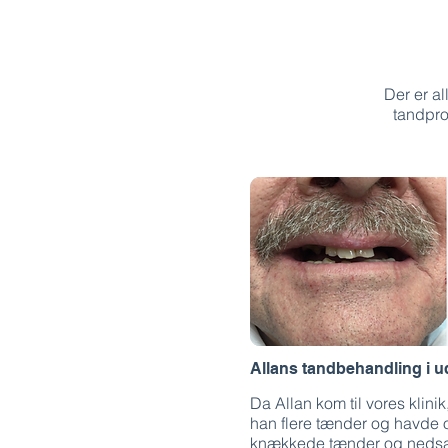
Der er al
tandpro
Allans tandbehandling i u
Da Allan kom til vores klin
han flere tænder og havde
knækkede tænder og nedsa