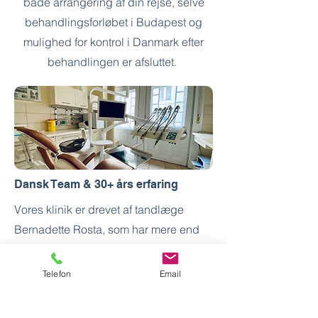
både arrangering af din rejse, selve
behandlingsforløbet i Budapest og
mulighed for kontrol i Danmark efter
behandlingen er afsluttet.
Dansk Team & 30+ års erfaring
Vores klinik er drevet af tandlæge
Bernadette Rosta, som har mere end
30 års erfaring med behandling af
danske patienter - både i Danmark og i
Telefon
Email
Ungarn. Hele vores personale har
mange års erfaring inden for