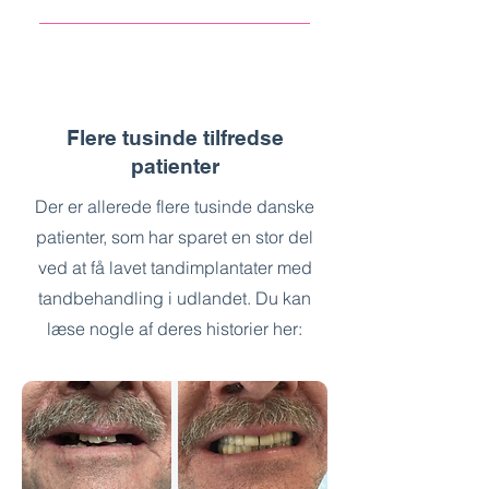
bakterier både over og under 
omhyggelig mundhygiejne er 
Prisen for en 
tandkødskanten. Behandlingen 
afgørende for at holde 
paradentosebehandling er 
foregår under lokalbedøvelse for 
sygdommen i ave.
væsentligt lavere i Budapest end i 
at sikre, at den er komfortabel. Vi 
Danmark. Dette gør det muligt at få 
giver også grundig instruktion i, 
den nødvendige, grundige 
hvordan du bedst holder dine 
Flere tusinde tilfredse
behandling, der kan stoppe 
tænder rene fremover.
patienter
sygdommen og redde dine 
Der er allerede flere tusinde danske
tænder, til en overkommelig pris.
patienter, som har sparet en stor del
ved at få lavet tandimplantater med
tandbehandling i udlandet. Du kan
læse nogle af deres historier her: