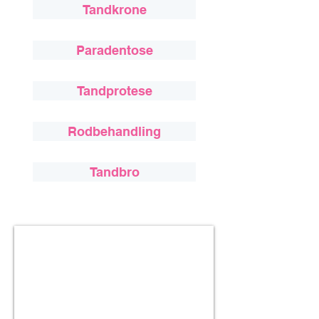
holdbart og æstetisk perfekt 
Tandkrone
resultat.
Paradentose
Tandprotese
Rodbehandling
Tandbro