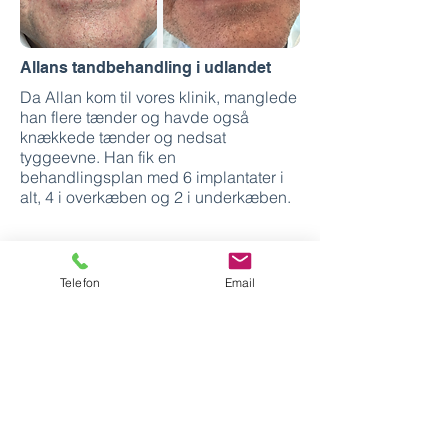
Allans tandbehandling i udlandet
Da Allan kom til vores klinik, manglede
han flere tænder og havde også
knækkede tænder og nedsat
tyggeevne. Han fik en
behandlingsplan med 6 implantater i
alt, 4 i overkæben og 2 i underkæben.
Telefon
Email
Jespers tandbehandling i udlandet
Da vi modtog Jesper på vores klinik,
havde han en kritisk tandstatus med