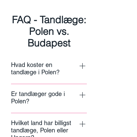
FAQ - Tandlæge:
Polen vs.
Budapest
Hvad koster en
tandlæge i Polen?
Prisniveauet for tandbehandling i 
Polen er, ligesom i Ungarn, 
Er tandlæger gode i
betydeligt lavere end i Danmark. 
Polen?
Man kan ofte opnå store 
Ja, der findes mange dygtige og 
besparelser på 50-60% eller mere 
veluddannede tandlæger i Polen, 
på kroner, broer og implantater.
Hvilket land har billigst
ligesom der gør i Ungarn. Begge 
tandlæge, Polen eller
lande har en lang tradition for at 