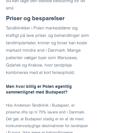
du kan tage den bedste beslutning for dit
smil.
Priser og besparelser
Tandklinikker i Polen markedsfører sig
kraftigt på lave priser, og behandlinger som
tandimplantater, kroner og broer kan koste
markant mindre end i Danmark. Mange
patienter vælger byer som Warszawa,
Gdańsk og Krakow, hvor tandpleje
kombineres med et kort ferieophold.
Men hvor billig er Polen egentlig
sammenlignet med Budapest?
Hos Andersen Tandklinik i Budapest, er
priserne ofte op til 70% lavere end i Danmark.
Det gør, at Budapest stadig er en af de mest
konkurrencedygtige destinationer for tandrejser
i Europa. Ikke alene er behandlingerne