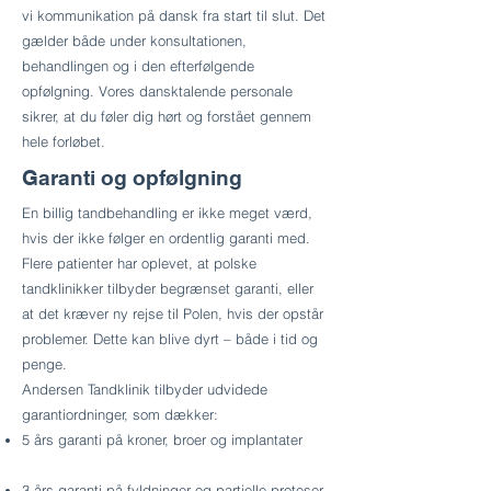
vi kommunikation på dansk fra start til slut. Det
gælder både under konsultationen,
behandlingen og i den efterfølgende
opfølgning. Vores dansktalende personale
sikrer, at du føler dig hørt og forstået gennem
hele forløbet.
Garanti og opfølgning
En billig tandbehandling er ikke meget værd,
hvis der ikke følger en ordentlig garanti med.
Flere patienter har oplevet, at polske
tandklinikker tilbyder begrænset garanti, eller
at det kræver ny rejse til Polen, hvis der opstår
problemer. Dette kan blive dyrt – både i tid og
penge.
Andersen Tandklinik tilbyder udvidede
garantiordninger, som dækker:
5 års garanti på kroner, broer og implantater
3 års garanti på fyldninger og partielle proteser