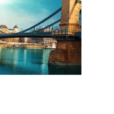
Tandbehandling i udlandet
En Tandrejse Trin for Trin
Kom til en undersøgelse
Behandlingseksempler i udlandet
Rejse og Ophold på Tandtur