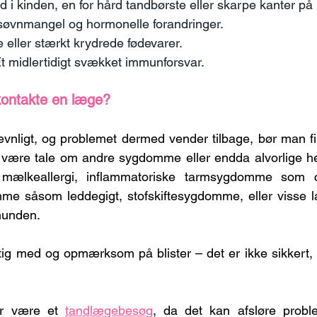
id i kinden, en for hård tandbørste eller skarpe kanter på 
 søvnmangel og hormonelle forandringer.
 eller stærkt krydrede fødevarer.
Et midlertidigt svækket immunforsvar.
ontakte en læge?
jævnligt, og problemet dermed vender tilbage, bør man fi
 være tale om andre sygdomme eller endda alvorlige hel
ælkeallergi, inflammatoriske tarmsygdomme som coli
 såsom leddegigt, stofskiftesygdomme, eller visse l
munden.
ig med og opmærksom på blister – det er ikke sikkert, d
!
ør være et 
tandlægebesøg
, da det kan afsløre prob