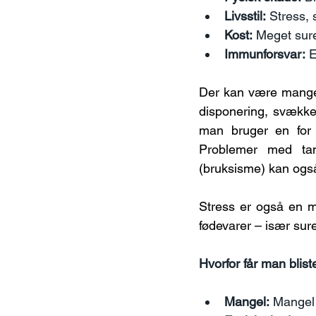
Livsstil:
 Stress,
Kost:
 Meget sure
Immunforsvar:
 
Der kan være mange å
disponering, svække
man bruger en for h
Problemer med tand
(bruksisme) kan ogs
Stress er også en m
fødevarer – især sur
Hvorfor får man blist
Mangel:
 Mangel 