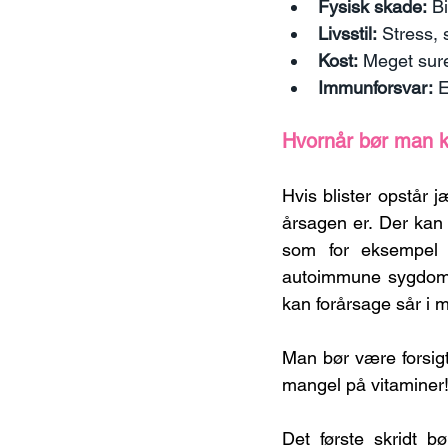
Fysisk skade:
 B
Livsstil:
 Stress,
Kost:
 Meget sure
Immunforsvar:
 
Hvornår bør man k
Hvis blister opstår 
årsagen er. Der kan
som for eksempel m
autoimmune sygdomme
kan forårsage sår i 
Man bør være forsigt
mangel på vitaminer
Det første skridt b