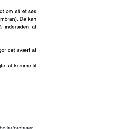
t om såret ses 
embran). De kan 
indersiden af 
ør det svært at 
e, at komme til 
bøjler/proteser.