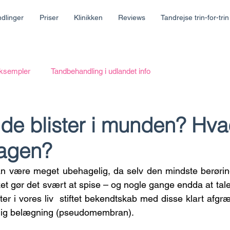
dlinger
Priser
Klinikken
Reviews
Tandrejse trin-for-trin
eksempler
Tandbehandling i udlandet info
lde blister i munden? Hv
agen?
an være meget ubehagelig, da selv den mindste berøring
et gør det svært at spise – og nogle gange endda at tale.
ter i vores liv  stiftet bekendtskab med disse klart afg
dlig belægning (pseudomembran). 