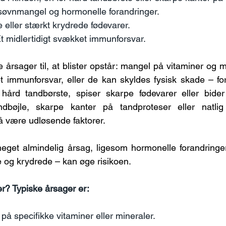
 søvnmangel og hormonelle forandringer.
 eller stærkt krydrede fødevarer.
Et midlertidigt svækket immunforsvar.
rsager til, at blister opstår: mangel på vitaminer og min
t immunforsvar, eller de kan skyldes fysisk skade – fo
ård tandbørste, spiser skarpe fødevarer eller bider
bøjle, skarpe kanter på tandproteser eller natlig
å være udløsende faktorer.
eget almindelig årsag, ligesom hormonelle forandringer
e og krydrede – kan øge risikoen.
er? Typiske årsager er:
på specifikke vitaminer eller mineraler.