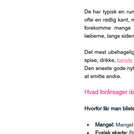
De har typisk en ru
ofte en rødlig kant,
forekomme mange s
læberne, langs sider
Det mest ubehagelige
spise, drikke, 
børste
Den eneste gode nyhe
at smitte andre.
Hvad forårsager 
Hvorfor får man blist
Mangel:
 Mangel 
Fysisk skade:
 B