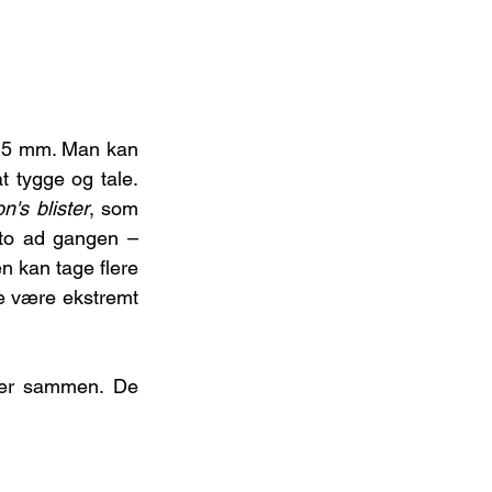
 5 mm. Man kan 
 tygge og tale. 
n's blister
, som 
to ad gangen – 
 kan tage flere 
e være ekstremt 
er sammen. De 