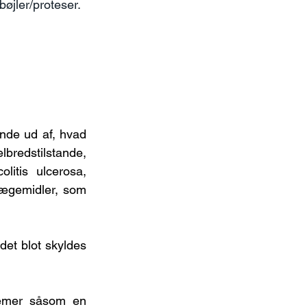
bøjler/proteser.
nde ud af, hvad 
bredstilstande, 
tis ulcerosa, 
ægemidler, som 
et blot skyldes 
lemer såsom en 