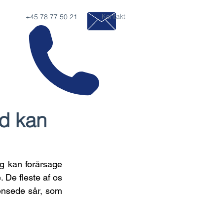
Kontakt
+45 78 77 50 21
ad kan
 kan forårsage 
 De fleste af os 
rænsede sår, som 