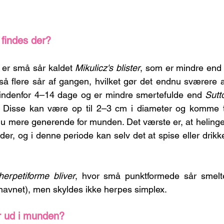
r findes der?
 er små sår kaldet 
Mikulicz's blister
, som er mindre end
så flere sår af gangen, hvilket gør det endnu sværere at
 indenfor 4–14 dage og er mindre smertefulde end 
Sutto
. Disse kan være op til 2–3 cm i diameter og komme 
u mere generende for munden. Det værste er, at helingen
er, og i denne periode kan selv det at spise eller drikk
herpetiforme bliver
, hvor små punktformede sår smelt
 navnet), men skyldes ikke herpes simplex.
r ud i munden?