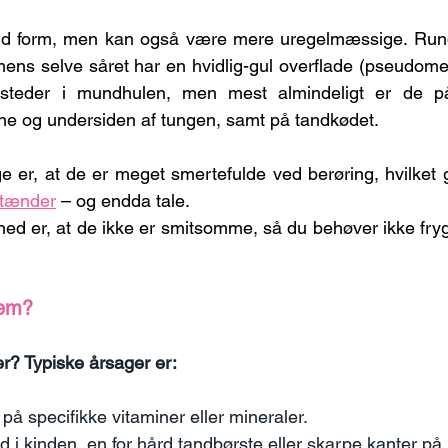
nd form, men kan også være mere uregelmæssige. Rund
 mens selve såret har en hvidlig-gul overflade (pseudom
teder i mundhulen, men mest almindeligt er de på 
ne og undersiden af tungen, samt på tandkødet.
 er, at de er meget smertefulde ved berøring, hvilket g
 tænder
 – og endda tale.
d er, at de ikke er smitsomme, så du behøver ikke frygt
dem?
er? Typiske årsager er:
på specifikke vitaminer eller mineraler.
id i kinden, en for hård tandbørste eller skarpe kanter på 