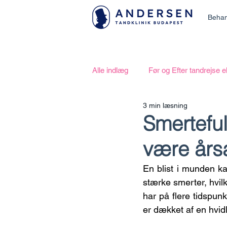
Behan
Alle indlæg
Før og Efter tandrejse 
3 min læsning
Smertefu
være års
En blist i munden k
stærke smerter, hvilk
har på flere tidspunk
er dækket af en hvi